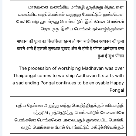
மாதவனை வணங்கிய மார்கழி முடிந்தது ஆதவனை
வணங்கிட தைப்பொங்கல் வருகுது போகட்டும் துன்பமென
போகியோடு துவங்குது பொங்கட்டும் இன்பமென பொங்கல்
தொடருது இனிய பொங்கல் நல்வாழ்த்துக்கள்
माधवन की पूजा का सिलसिला ख़त्म हो गया थाईपोंगल आधवन की पूजा
करने आते हैं इसकी शुरुआत दुखद अंत से होती है पोंगल आनंदमय बना
हुआ है शुभ पोंगल
The procession of worshiping Madhavan was over
Thaipongal comes to worship Aadhavan It starts with
a sad ending Pongal continues to be enjoyable Happy
Pongal
புதிய நெல்லை அறுத்து வந்து பொதிந்திருக்கும் உமியகற்றி
புத்தரிசி முத்தெடுத்து பொங்கலிடும் வேளையிலே
பொங்கலோ பொங்கலென பாவையரும் குலவையிட பொங்கி
வரும் பொங்கலை போல் பொங்கட்டும் மகிழ்ச்சியெங்கும்