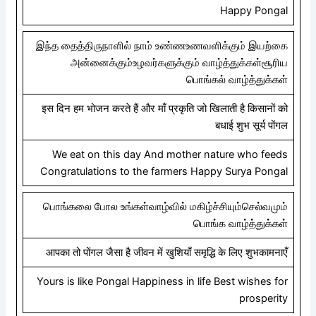
Happy Pongal
இந்த தைத்திருநாளில் நாம் உண்ணஉணவளிக்கும் இயற்கை
அன்னைக்கும்உழவர்களுக்கும் வாழ்த்துக்கள்சூரிய
பொங்கல் வாழ்த்துக்கள்
इस दिन हम भोजन करते हैं और माँ प्रकृति जो खिलाती है किसानों को
बधाई शुभ सूर्य पोंगल
We eat on this day And mother nature who feeds
Congratulations to the farmers Happy Surya Pongal
பொங்கலை போல உங்கள்வாழ்வில் மகிழ்ச்சியும்செல்வமும்
பொங்க வாழ்த்துக்கள்
आपका तो पोंगल जैसा है जीवन में खुशियाँ समृद्धि के लिए शुभकामनाएँ
Yours is like Pongal Happiness in life Best wishes for
prosperity