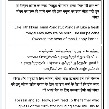
तिथिक्कुम तमिल की तरह पोंगाटुट पोंगालाट ताज़ा पोंगल की तरह नये
जीवन का जन्म हो कच्चे गन्ने की तरह मनुष्य का हृदय मीठा करो शुभ
पोंगल
Like Tithikkum Tamil Pongatut Pongalat Like a fresh
Pongal May new life be born Like unripe cane
Sweeten the heart of man Happy Pongal
மழைக்கும் மண்ணுக்கும்உழுது, விதைத்து,
உணவைகொடுக்கும் உழவனுக்கும்சிறு உயிர் உட்பட
உழவனுக்குஉதவிய அனைவருக்கும் இந்தநல்ல நாளில்
நன்றிகள்தை பொங்கல் வாழ்த்துக்கள்
बारिश और मिट्टी के लिए जोतना, बोना, चारा खिलाना देने वाले किसान
को लघु जीवन सहित कृषक के लिए यह उन सभी के लिए है जिन्होंने मदद
की अच्छे दिन के लिए धन्यवाद हैप्पी थाई पोंगल
For rain and soil Plow, sow, feed To the farmer who
gives For the cultivator including small life This to