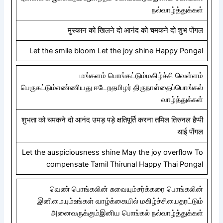
நல்வாழ்த்துக்கள்
मुस्कान को खिलने दो आनंद को चमकने दो शुभ पोंगल
Let the smile bloom Let the joy shine Happy Pongal
மங்களம் பொங்கட்டும்மகிழ்ச்சி வெள்ளம்
பெருகட்டும்எண்ணியது ஈடேறதமிழர் திருநாள்தைப்பொங்கல்
வாழ்த்துக்கள்
शुभता को चमकने दो आनंद उमड़ पड़े क्षतिपूर्ति करना तमिल तिरुनल हैप्पी
थाई पोंगल
Let the auspiciousness shine May the joy overflow To
compensate Tamil Thirunal Happy Thai Pongal
வெண் பொங்கலின் சுவையும்சர்க்கரை பொங்கலின்
இனிமையும்உங்கள் வாழ்க்கையில் மகிழ்ச்சியைதரட்டும்
அனைவருக்கும்இனிய பொங்கல் நல்வாழ்த்துக்கள்