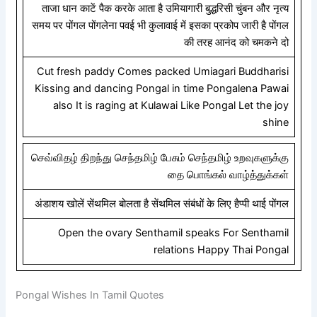
ताजा धान काटें पैक करके आता है उमियागारी बुद्धरिसी चुंबन और नृत्य
समय पर पोंगल पोंगलेना पवई भी कुलावाई में इसका प्रकोप जारी है पोंगल
की तरह आनंद को चमकने दो
Cut fresh paddy Comes packed Umiagari Buddharisi
Kissing and dancing Pongal in time Pongalena Pawai
also It is raging at Kulawai Like Pongal Let the joy
shine
செவ்விதழ் திறந்து செந்தமிழ் பேசும் செந்தமிழ் உறவுகளுக்கு
தை பொங்கல் வாழ்த்துக்கள்
अंडाशय खोलें सेंथमिल बोलता है सेंथमिल संबंधों के लिए हैप्पी थाई पोंगल
Open the ovary Senthamil speaks For Senthamil
relations Happy Thai Pongal
Pongal Wishes In Tamil Quotes