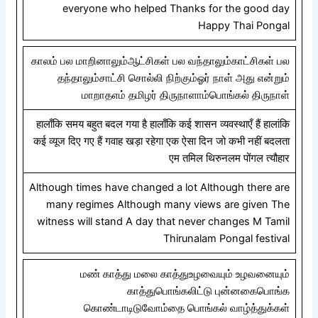
everyone who helped Thanks for the good day
Happy Thai Pongal
காலம் பல மாறினாலும்ஆட்சிகள் பல வந்தாலும்காட்சிகள் பல
தந்தாலும்சாட்சி சொல்லி நிற்கும்ஓர் நாள் அது என்றும்
மாறாதஎம் தமிழர் திருநாளாம்பொங்கல் திருநாள்
हालाँकि समय बहुत बदल गया है हालाँकि कई शासन व्यवस्थाएँ हैं हालांकि
कई व्यूज दिए गए हैं गवाह खड़ा रहेगा एक ऐसा दिन जो कभी नहीं बदलता
एम तमिल थिरुनलम पोंगल त्यौहार
Although times have changed a lot Although there are
many regimes Although many views are given The
witness will stand A day that never changes M Tamil
Thirunalam Pongal festival
மண் காத்து மலை காத்துஉழவையும் உழவனையும்
காத்துபொங்கலிட்டு புன்னகைபொங்க
கொண்டாடிடுவோம்தை பொங்கல் வாழ்த்துக்கள்