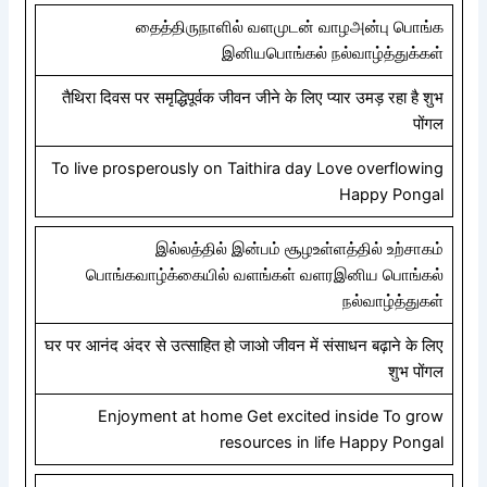
தைத்திருநாளில் வளமுடன் வாழஅன்பு பொங்க
இனியபொங்கல் நல்வாழ்த்துக்கள்
तैथिरा दिवस पर समृद्धिपूर्वक जीवन जीने के लिए प्यार उमड़ रहा है शुभ
पोंगल
To live prosperously on Taithira day Love overflowing
Happy Pongal
இல்லத்தில் இன்பம் சூழஉள்ளத்தில் உற்சாகம்
பொங்கவாழ்க்கையில் வளங்கள் வளரஇனிய பொங்கல்
நல்வாழ்த்துகள்
घर पर आनंद अंदर से उत्साहित हो जाओ जीवन में संसाधन बढ़ाने के लिए
शुभ पोंगल
Enjoyment at home Get excited inside To grow
resources in life Happy Pongal