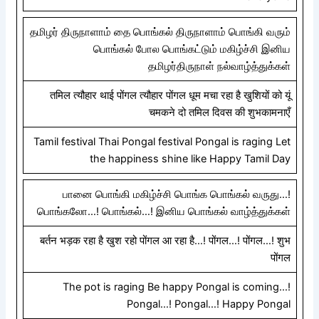
தமிழர் திருநாளாம் தை பொங்கல் திருநாளாம் பொங்கி வரும்
பொங்கல் போல பொங்கட்டும் மகிழ்ச்சி இனிய
தமிழர்திருநாள் நல்வாழ்த்துக்கள்
तमिल त्यौहार थाई पोंगल त्यौहार पोंगल धूम मचा रहा है खुशियों को यूं
चमकने दो तमिल दिवस की शुभकामनाएँ
Tamil festival Thai Pongal festival Pongal is raging Let
the happiness shine like Happy Tamil Day
பானை பொங்கி மகிழ்ச்சி பொங்க பொங்கல் வருது…!
பொங்கலோ…! பொங்கல்…! இனிய பொங்கல் வாழ்த்துக்கள்
बर्तन भड़क रहा है खुश रहो पोंगल आ रहा है…! पोंगल…! पोंगल…! शुभ
पोंगल
The pot is raging Be happy Pongal is coming…!
Pongal…! Pongal…! Happy Pongal