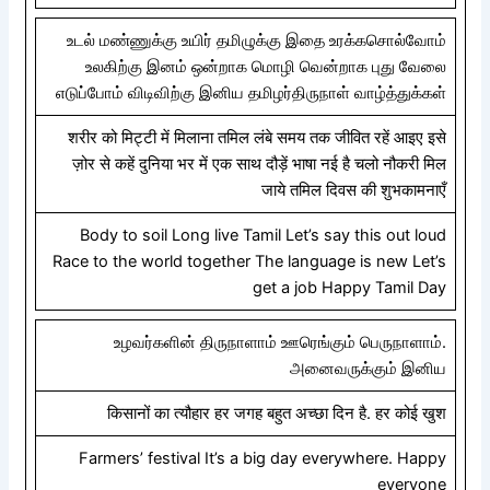
உடல் மண்ணுக்கு உயிர் தமிழுக்கு இதை உரக்கசொல்வோம்
உலகிற்கு இனம் ஒன்றாக மொழி வென்றாக புது வேலை
எடுப்போம் விடிவிற்கு இனிய தமிழர்திருநாள் வாழ்த்துக்கள்
शरीर को मिट्टी में मिलाना तमिल लंबे समय तक जीवित रहें आइए इसे
ज़ोर से कहें दुनिया भर में एक साथ दौड़ें भाषा नई है चलो नौकरी मिल
जाये तमिल दिवस की शुभकामनाएँ
Body to soil Long live Tamil Let’s say this out loud
Race to the world together The language is new Let’s
get a job Happy Tamil Day
உழவர்களின் திருநாளாம் ஊரெங்கும் பெருநாளாம்.
அனைவருக்கும் இனிய
किसानों का त्यौहार हर जगह बहुत अच्छा दिन है. हर कोई खुश
Farmers’ festival It’s a big day everywhere. Happy
everyone