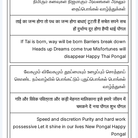
நிமிரும் கனவுகள் நிஜமாகும் அவலங்கள் அகலும்
தைப்பொங்கல் வாழ்த்துக்கள்
ताई का जन्म होगा तो पथ का जन्म होगा बाधाएं टूटती हैं सचेत सपने सच
हों दुर्भाग्य दूर होगा हैप्पी थाई पोंगल
If Tai is born, way will be born Barriers break down
Heads up Dreams come true Misfortunes will
disappear Happy Thai Pongal
வேகமும் விவேகமும் தூய்மையும் உழைப்பும் சொத்தாய்
கொண்ட நம்வாழ்வில் பொங்கட்டும் புதுப்பொங்கல் பொங்கல்
வாழ்த்துகள்
गति और विवेक पवित्रता और कड़ी मेहनत मालिकाना इसे हमारे जीवन में
चमकने दें नया पोंगल शुभ पोंगल
Speed ​​and discretion Purity and hard work
possessive Let it shine in our lives New Pongal Happy
Pongal