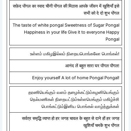
सफ़ेद पोंगल का स्वाद चीनी पोंगल की मिठास आपके जीवन में खुशियाँ इसे
सभी को दे दो शुभ पोंगल
The taste of white pongal Sweetness of Sugar Pongal
Happiness in your life Give it to everyone Happy
Pongal
உள்ளம் மகிழஇல்லம் நிறையபொங்கலோ பொங்கல்!
आनंद लें बहुत सारा घर पोंगल पोंगल!
Enjoy yourself A lot of home Pongal Pongal!
தரணியெங்கும் வளம் தழைக்கட்டும்கழனியெங்கும்
நெல்மணிகள் நிறையட்டும்உள்ளமெங்கும் மகிழ்ச்சி
பொங்கட்டும்இனிய பொங்கல் வாழ்த்துக்கள்
सर्वत्र समृद्धि व्याप्त हो हर जगह चावल के बहुत से दाने हों हर जगह
खुशियाँ चमकें शुभ पोंगल