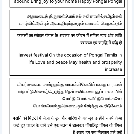
abound Bring joy to your home Happy Pongal Pongal
அறுவடைத் திருநாள்பொங்கல் நன்னாளில்தமிழர்கள்
வாழ்வில்அன்பும் அமைதியும்நலமும் வளமும் பெருகட்டும்
फसलों का त्यौहार पोंगल के अवसर पर जीवन में तमिल प्यार और शांति
स्वास्थ्य एवं समृद्धि में वृद्धि हो
Harvest festival On the occasion of Pongal Tamils ​​in
life Love and peace May health and prosperity
increase
வியர்வையை மண்ணுக்கு உரமாக்கிவெயில் மழை பாராமல்
பாடுபட்டுவிளைத்தெடுத்த நெல்மணிகளைபுதுப்பானையில்
போட்டு பொங்கலிட்டுபொங்கலோ
பொங்கலென்றுஅனைவரும் சேர்ந்து கூறிடுவோம்
पसीने को मिट्टी में मिलाओ धूप और बारिश के बावजूद उन्होंने संघर्ष किया
कटे हुए चावल के दाने इसे एक बर्तन में डालकर पोंगालिटु पोंगल तो पोंगल
है आइए हम सब मिलकर इसे कहें