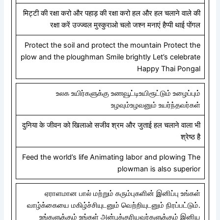
मिट्टी की रक्षा करो और पहाड़ की रक्षा करो हल और हल चलाने वाले की
रक्षा करें उज्ज्वल मुस्कुराओ चलो जश्न मनाएं हैप्पी थाई पोंगल
Protect the soil and protect the mountain Protect the
plow and the ploughman Smile brightly Let’s celebrate
Happy Thai Pongal
உலக உயிர்களுக்கு உணவூட்டிஉயிரூட்டும் உழைப்பும்
உழவும்உழவனும் உயர்ந்தவர்கள்
दुनिया के जीवन को खिलाओ सजीव श्रम और जुताई हल चलाने वाला भी
श्रेष्ठ है
Feed the world’s life Animating labor and plowing The
plowman is also superior
ஏராளமான பால் மற்றும் கரும்புகளின் இனிப்பு உங்கள்
வாழ்க்கையை மகிழ்ச்சியுடனும் வெற்றியுடனும் நிரப்பட்டும்.
உங்களுக்கும் உங்கள் அன்புக்குரியவர்களுக்கும் இனிய