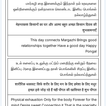
மார்கழி தை இணைக்கும் இந்நாள் நல் உறவுகளை
ஒன்றிணைக்கும் நன்நாளாக கொண்டாட இனிய பொங்கல்
நல்வாழ்த்துகள்
मेहनतकश किसानों का घर और आत्मा बहुत अच्छा किसान दिवस की
शुभकामनाएँ
This day connects Margazhi Brings good
relationships together Have a good day Happy
Pongal
உடல் களைப்பு உடலுக்கு மட்டும் மனதிற்கு என்றும் தேவை
இனிப்பு அதை இணைப்பது தான் பொங்கலின் சிறப்பு இனிய
பொங்கல் நல்வாய்த்துகள்
शारीरिक थकावट सिर्फ शरीर के लिए मन के लिए हमेशा के लिए मधुर
इच्छा इसे जोड़ रहे हैं यही पोंगल की खासियत है शुभ पोंगल
Physical exhaustion Only for the body Forever for the
mind Desire sweet Connecting it That is the specialty